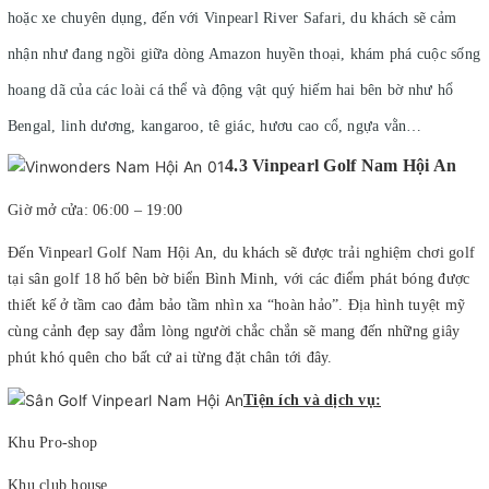
hoặc xe chuyên dụng, đến với Vinpearl River Safari, du khách sẽ cảm
nhận như đang ngồi giữa dòng Amazon huyền thoại, khám phá cuộc sống
hoang dã của các loài cá thể và động vật quý hiếm hai bên bờ như hổ
Bengal, linh dương, kangaroo, tê giác, hươu cao cổ, ngựa vằn…
4.3 Vinpearl Golf Nam Hội An
Giờ mở cửa: 06:00 – 19:00
Đến Vinpearl Golf Nam Hội An, du khách sẽ được trải nghiệm chơi golf
tại sân golf 18 hố bên bờ biển Bình Minh, với các điểm phát bóng được
thiết kế ở tầm cao đảm bảo tầm nhìn xa “hoàn hảo”. Địa hình tuyệt mỹ
cùng cảnh đẹp say đắm lòng người chắc chắn sẽ mang đến những giây
phút khó quên cho bất cứ ai từng đặt chân tới đây.
Tiện ích và dịch vụ:
Khu Pro-shop
Khu club house