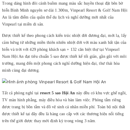
Trong dáng hình đôi cánh buồm mang màu sắc huyền thoại đặt bên bờ
biển Bình Minh nguyên sơ dài 1.300m, Vinpearl Resort & Golf Nam Hội
An là tâm điểm của quần thể du lịch và nghỉ dưỡng mới nhất của
Vinpearl tại miền di sản.
Được thiết kế theo phong cách kiến trúc nhiệt đới đương đại, mới lạ, lấy
cảm hứng từ những miền thiên nhiên nhiệt đới với màu xanh bất tận của
biển và trời với 429 phòng khách sạn + 132 căn biệt thự tại Vinpearl
Nam Hội An đạt tiêu chuẩn 5 sao được thiết kế tối giản, gần gũi với môi
trường, mang đến một phong cách nghỉ dưỡng hiện đại, thư thái hòa
mình cùng đại dương.
Tất cả phòng nghỉ tại
resort 5 sao Hội An
này đều có khu vực ghế ngồi,
TV màn hình phẳng, máy điều hòa và bàn làm việc. Phòng tắm riêng
được trang bị bồn tắm và đồ vệ sinh cá nhân miễn phí. Toàn bộ nội thất
được thiết kế tại đây đều là hàng cao cấp với các thương hiệu nổi tiếng
trên thế giới được thay mới định kỳ trong vòng 3 năm.