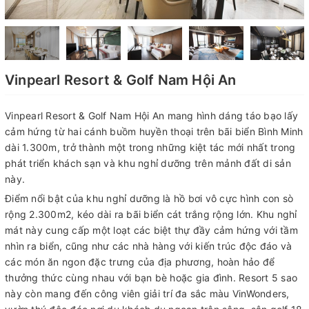
Vinpearl Resort & Golf Nam Hội An
Vinpearl Resort & Golf Nam Hội An mang hình dáng táo bạo lấy
cảm hứng từ hai cánh buồm huyền thoại trên bãi biển Bình Minh
dài 1.300m, trở thành một trong những kiệt tác mới nhất trong
phát triển khách sạn và khu nghỉ dưỡng trên mảnh đất di sản
này.
Điểm nổi bật của khu nghỉ dưỡng là hồ bơi vô cực hình con sò
rộng 2.300m2, kéo dài ra bãi biển cát trắng rộng lớn. Khu nghỉ
mát này cung cấp một loạt các biệt thự đầy cảm hứng với tầm
nhìn ra biển, cũng như các nhà hàng với kiến ​​trúc độc đáo và
các món ăn ngon đặc trưng của địa phương, hoàn hảo để
thưởng thức cùng nhau với bạn bè hoặc gia đình. Resort 5 sao
này còn mang đến công viên giải trí đa sắc màu VinWonders,