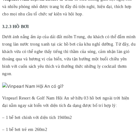
và nhiều phòng nhỏ được trang bị đầy đủ tiện nghi, hiện đại, thích hợp
cho mọi nhu cầu tổ chức sự kiện và hội họp.
3.2.3 HỒ BƠI
Dưới ánh nắng ấm áp của dải đất miền Trung, du khách có thể đắm mình
trong làn nước trong xanh tại các hồ bơi của khu nghỉ dưỡng. Từ đây, du
khách vừa có thể nghe thấy tiếng thì thầm của sóng, cảm nhận làn gió
thoảng qua và hương vị của biển, vừa tận hưởng một buổi chiều yên
bình với cuốn sách yêu thích và thưởng thức những ly cocktail thơm
ngon.
Vinpearl Resort & Golf Nam Hội An sở hữu 03 hồ bơi ngoài trời hiện
đại nằm ngay sát biển với diện tích đa dạng được bố trí hợp lý:
– 1 bể bơi chính với diện tích 1940m2
– 1 bể bơi trẻ em 260m2