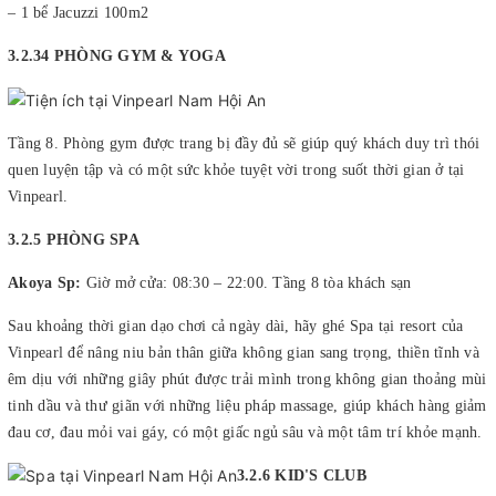
– 1 bể Jacuzzi 100m2
3.2.34 PHÒNG GYM & YOGA
Tầng 8. Phòng gym được trang bị đầy đủ sẽ giúp quý khách duy trì thói
quen luyện tập và có một sức khỏe tuyệt vời trong suốt thời gian ở tại
Vinpearl.
3.2.5 PHÒNG SPA
Akoya Sp:
Giờ mở cửa: 08:30 – 22:00. Tầng 8 tòa khách sạn
Sau khoảng thời gian dạo chơi cả ngày dài, hãy ghé Spa tại resort của
Vinpearl để nâng niu bản thân giữa không gian sang trọng, thiền tĩnh và
êm dịu với những giây phút được trải mình trong không gian thoảng mùi
tinh dầu và thư giãn với những liệu pháp massage, giúp khách hàng giảm
đau cơ, đau mỏi vai gáy, có một giấc ngủ sâu và một tâm trí khỏe mạnh.
3.2.6 KID'S CLUB