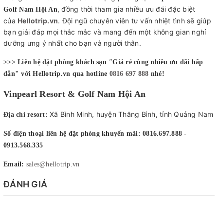
,
đồng thời tham gia nhiều ưu đãi đặc biệt
Golf Nam Hội An
của
Hellotrip.vn
. Đội ngũ chuyên viên tư vấn nhiệt tình sẽ giúp
bạn giải đáp mọi thắc mắc và mang đến một không gian nghỉ
dưỡng ưng ý nhất cho bạn và người thân.
>>> Liên hệ đặt phòng khách sạn
"
Giá rẻ cùng nhiều ưu đãi hấp
dẫn" với Hellotrip.vn qua hotline
0816 697 888
nhé!
Vinpearl Resort & Golf Nam Hội An
Xã Bình Minh, huyện Thăng Bình, tỉnh Quảng Nam
Địa chỉ resort:
Số điện thoại liên hệ đặt phòng khuyến mãi: 0816.697.888 -
0913.568.335
Email:
sales@hellotrip.vn
ĐÁNH GIÁ