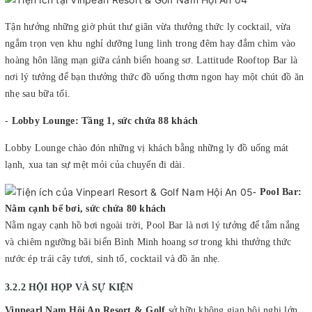
Tận hưởng những giờ phút thư giãn vừa thưởng thức ly cocktail, vừa
ngắm trọn vẹn khu nghỉ dưỡng lung linh trong đêm hay đắm chìm vào
hoàng hôn lãng mạn giữa cảnh biển hoang sơ. Lattitude Rooftop Bar là
nơi lý tưởng để bạn thưởng thức đồ uống thơm ngon hay một chút đồ ăn
nhẹ sau bữa tối.
-
Lobby Lounge: Tầng 1, sức chứa 88 khách
Lobby Lounge chào đón những vị khách bằng những ly đồ uống mát
lạnh, xua tan sự mệt mỏi của chuyến đi dài.
- Pool Bar:
Nằm cạnh bể bơi, sức chứa 80 khách
Nằm ngay cạnh hồ bơi ngoài trời, Pool Bar là nơi lý tưởng để tắm nắng
và chiêm ngưỡng bãi biển Bình Minh hoang sơ trong khi thưởng thức
nước ép trái cây tươi, sinh tố, cocktail và đồ ăn nhẹ.
3.2.2 HỘI HỌP VÀ SỰ KIỆN
Vinpearl Nam Hội An Resort & Golf
sở hữu không gian hội nghị lớn