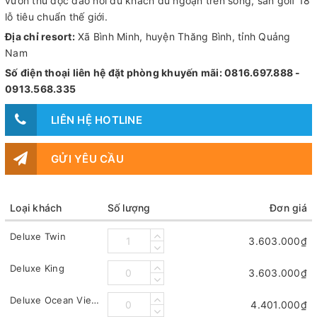
vườn thú độc đáo nơi du khách du ngoạn trên sông, sân golf 18
lỗ tiêu chuẩn thế giới.
Địa chỉ resort:
Xã Bình Minh, huyện Thăng Bình, tỉnh Quảng
Nam
Số điện thoại liên hệ đặt phòng khuyến mãi: 0816.697.888 -
0913.568.335
LIÊN HỆ HOTLINE
GỬI YÊU CẦU
Loại khách
Số lượng
Đơn giá
Deluxe Twin
3.603.000₫
Deluxe King
3.603.000₫
Deluxe Ocean View King Bed
4.401.000₫