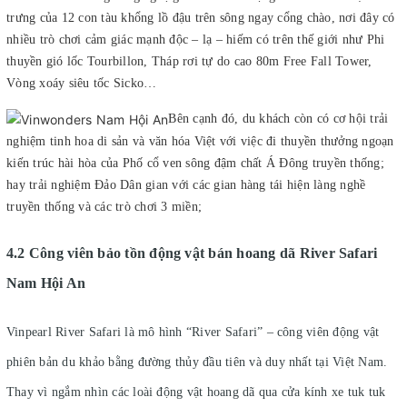
trưng của 12 con tàu khổng lồ đậu trên sông ngay cổng chào, nơi đây có
nhiều trò chơi cảm giác mạnh độc – lạ – hiếm có trên thế giới như Phi
thuyền gió lốc Tourbillon, Tháp rơi tự do cao 80m Free Fall Tower,
Vòng xoáy siêu tốc Sicko…
Bên cạnh đó, du khách còn có cơ hội trải
nghiệm tinh hoa di sản và văn hóa Việt với việc đi thuyền thưởng ngoạn
kiến trúc hài hòa của Phố cổ ven sông đậm chất Á Đông truyền thống;
hay trải nghiệm Đảo Dân gian với các gian hàng tái hiện làng nghề
truyền thống và các trò chơi 3 miền;
4.2 Công viên bảo tồn động vật bán hoang dã River Safari
Nam Hội An
Vinpearl River Safari là mô hình “River Safari” – công viên động vật
phiên bản du khảo bằng đường thủy đầu tiên và duy nhất tại Việt Nam.
Thay vì ngắm nhìn các loài động vật hoang dã qua cửa kính xe tuk tuk