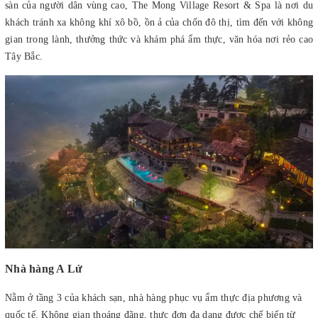
sàn của người dân vùng cao, The Mong Village Resort & Spa là nơi du
khách tránh xa không khí xô bồ, ồn ả của chốn đô thị, tìm đến với không
gian trong lành, thưởng thức và khám phá ẩm thực, văn hóa nơi rẻo cao
Tây Bắc.
Nhà hàng A Lử
Nằm ở tầng 3 của khách sạn, nhà hàng phục vụ ẩm thực địa phương và
quốc tế. Không gian thoáng đãng, thực đơn đa dạng được chế biến từ