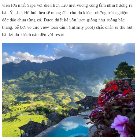
viền lớn nhất Sapa với diện tích 120 mét vuông cùng tầm nhìn hướng ra
bản Ý Linh Hồ hứa hẹn sẽ mang đến cho du khách những trải nghiệm
độc đáo chưa từng có. Được thiết kế uốn lượn giống như ruộng bậc
thang, bể bơi vô cực view toàn cảnh (infinity pool) chắc chắn sẽ thu hút
bất kỳ du khách nào đến với resort.