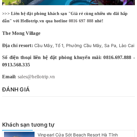
>>> Liên hệ đặt phòng khách sạn
"
Giá rẻ cùng nhiều ưu đãi hấp
dẫn" với Hellotrip.vn qua hotline
0816 697 888
nhé!
The Mong Village
Địa chỉ resort:
Cầu Mây, Tổ 1, Phường Cầu Mây, Sa Pa, Lào Cai
Số điện thoại liên hệ đặt phòng khuyến mãi: 0816.697.888 -
0913.568.335
Email:
sales@hellotrip.vn
ĐÁNH GIÁ
Khách sạn tương tự
Vinpearl Cửa Sót Beach Resort Hà Tĩnh