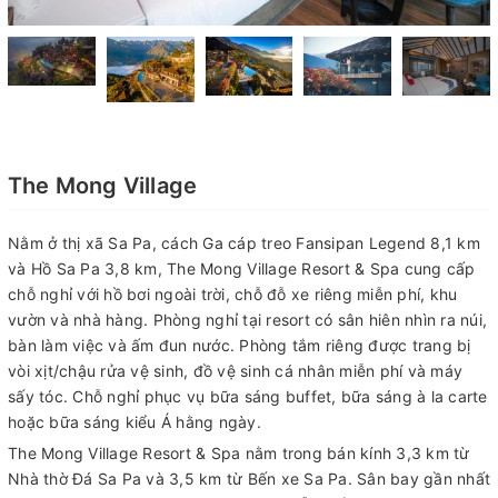
The Mong Village
Nằm ở thị xã Sa Pa, cách Ga cáp treo Fansipan Legend 8,1 km
và Hồ Sa Pa 3,8 km, The Mong Village Resort & Spa cung cấp
chỗ nghỉ với hồ bơi ngoài trời, chỗ đỗ xe riêng miễn phí, khu
vườn và nhà hàng. Phòng nghỉ tại resort có sân hiên nhìn ra núi,
bàn làm việc và ấm đun nước. Phòng tắm riêng được trang bị
vòi xịt/chậu rửa vệ sinh, đồ vệ sinh cá nhân miễn phí và máy
sấy tóc. Chỗ nghỉ phục vụ bữa sáng buffet, bữa sáng à la carte
hoặc bữa sáng kiểu Á hằng ngày.
The Mong Village Resort & Spa nằm trong bán kính 3,3 km từ
Nhà thờ Đá Sa Pa và 3,5 km từ Bến xe Sa Pa. Sân bay gần nhất