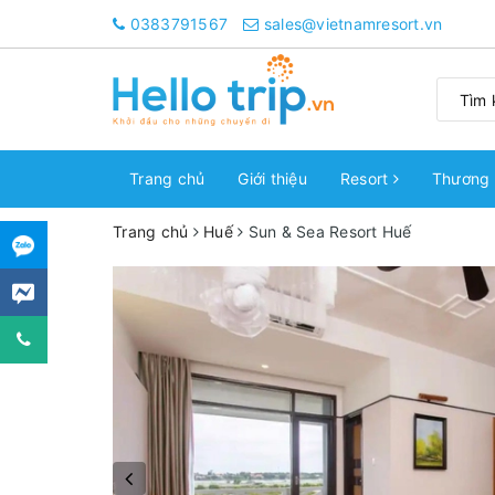
0383791567
sales@vietnamresort.vn
Trang chủ
Giới thiệu
Resort
Thương 
Trang chủ
Huế
Sun & Sea Resort Huế