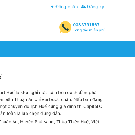
Đăng nhập
Đăng ký
0383791567
Tổng đài miễn phí
ế
sort Huế là khu nghỉ mát nằm bên cạnh đầm phá
ãi biển Thuận An chỉ vài bước chân. Nếu bạn đang
ột chuyến du lịch Huế cùng gia đình thì Capital O
àn toàn là lựa chọn đúng đắn.
huận An, Huyện Phú Vang, Thừa Thiên Huế, Việt