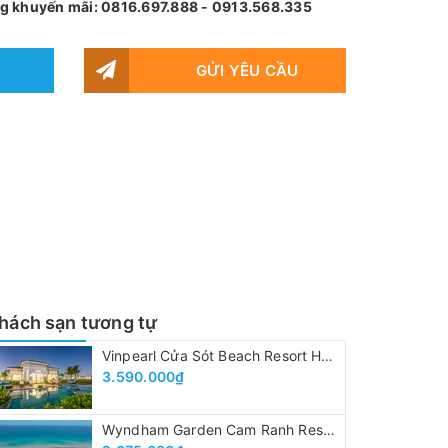
òng khuyến mãi: 0816.697.888 - 0913.568.335
GỬI YÊU CẦU
hách sạn tương tự
Vinpearl Cửa Sót Beach Resort Hà Tĩnh
3.590.000₫
Wyndham Garden Cam Ranh Resort