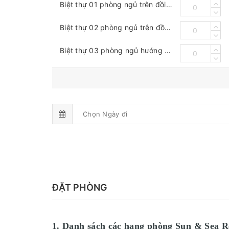
Biệt thự 01 phòng ngủ trên đồi hướng biển có hồ bơi riêng (One Bedroom Seaview Hill Pool Villa)
Biệt thự 02 phòng ngủ trên đồi hướng biển có hồ bơi riêng (Two Bedroom Seaview Hill Pool Villa)
Biệt thự 03 phòng ngủ hướng đại dương có hồ bơi riêng (Three Bedroom Oceanview Pool Villa)
ĐẶT PHÒNG
1. Danh sách các hạng phòng
Sun & Sea R