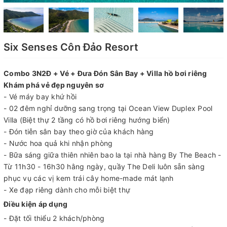
Six Senses Côn Đảo Resort
Combo 3N2Đ + Vé + Đưa Đón Sân Bay + Villa hồ bơi riêng
Khám phá vẻ đẹp nguyên sơ
- Vé máy bay khứ hồi
- 02 đêm nghỉ dưỡng sang trọng tại Ocean View Duplex Pool
Villa (Biệt thự 2 tầng có hồ bơi riêng hướng biển)
- Đón tiễn sân bay theo giờ của khách hàng
- Nước hoa quả khi nhận phòng
- Bữa sáng giữa thiên nhiên bao la tại nhà hàng By The Beach -
Từ 11h30 - 16h30 hằng ngày, quầy The Deli luôn sẵn sàng
phục vụ các vị kem trái cây home-made mát lạnh
- Xe đạp riêng dành cho mỗi biệt thự
Điều kiện áp dụng
- Đặt tối thiểu 2 khách/phòng