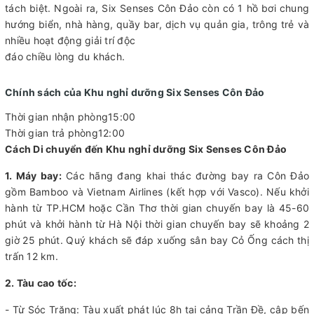
tách biệt. Ngoài ra, Six Senses Côn Đảo còn có 1 hồ bơi chung
hướng biển, nhà hàng, quầy bar, dịch vụ quản gia, trông trẻ và
nhiều hoạt động giải trí độc
đáo chiều lòng du khách.
Chính sách của Khu nghỉ dưỡng Six Senses Côn Đảo
Thời gian nhận phòng15:00
Thời gian trả phòng12:00
Cách Di chuyển đến Khu nghỉ dưỡng Six Senses Côn Đảo
1. Máy bay:
Các hãng đang khai thác đường bay ra Côn Đảo
gồm Bamboo và Vietnam Airlines (kết hợp với Vasco). Nếu khởi
hành từ TP.HCM hoặc Cần Thơ thời gian chuyến bay là 45-60
phút và khởi hành từ Hà Nội thời gian chuyến bay sẽ khoảng 2
giờ 25 phút. Quý khách sẽ đáp xuống sân bay Cỏ Ống cách thị
trấn 12 km.
2. Tàu cao tốc:
- Từ Sóc Trăng: Tàu xuất phát lúc 8h tại cảng Trần Đề, cập bến