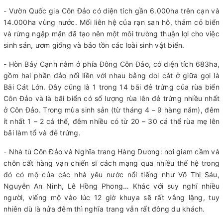
- Vườn Quốc gia Côn Đảo có diện tích gần 6.000ha trên cạn và
14.000ha vùng nước. Mối liên hệ của rạn san hô, thảm cỏ biển
và rừng ngập mặn đã tạo nên một môi trường thuận lợi cho việc
sinh sản, ươm giống và bảo tồn các loài sinh vật biển.
- Hòn Bảy Cạnh nằm ở phía Đông Côn Đảo, có diện tích 683ha,
gồm hai phần đảo nối liền với nhau bằng doi cát ở giữa gọi là
Bãi Cát Lớn. Đây cũng là 1 trong 14 bãi đẻ trứng của rùa biển
Côn Đảo và là bãi biển có số lượng rùa lên đẻ trứng nhiều nhất
ở Côn Đảo. Trong mùa sinh sản (từ tháng 4 – 9 hàng năm), đêm
ít nhất 1 – 2 cá thể, đêm nhiều có từ 20 – 30 cá thể rùa mẹ lên
bãi làm tổ và đẻ trứng.
- Nhà tù Côn Đảo và Nghĩa trang Hàng Dương: nơi giam cầm và
chôn cất hàng vạn chiến sĩ cách mạng qua nhiều thế hệ trong
đó có mộ của các nhà yêu nước nổi tiếng như Võ Thị Sáu,
Nguyễn An Ninh, Lê Hồng Phong… Khác với suy nghĩ nhiều
người, viếng mộ vào lúc 12 giờ khuya sẽ rất vắng lặng, tuy
nhiên dù là nửa đêm thì nghĩa trang vẫn rất đông du khách.