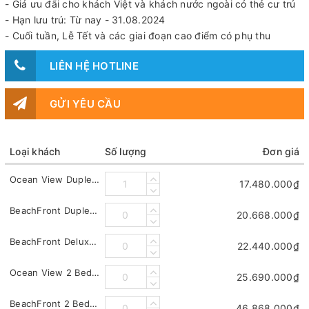
- Giá ưu đãi cho khách Việt và khách nước ngoài có thẻ cư trú
- Hạn lưu trú: Từ nay - 31.08.2024
- Cuối tuần, Lễ Tết và các giai đoạn cao điểm có phụ thu
LIÊN HỆ HOTLINE
GỬI YÊU CẦU
Loại khách
Số lượng
Đơn giá
Ocean View Duplex Pool Villa
17.480.000₫
BeachFront Duplex Pool Villa
20.668.000₫
BeachFront Deluxe Pool Villa
22.440.000₫
Ocean View 2 Bedroom
25.690.000₫
BeachFront 2 Bedroom Pool Villa
46.868.000₫