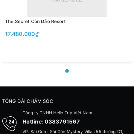
The Secret Côn Đảo Resort
17.480.000₫
TỔNG ĐÀI CHĂM SÓC
Công ty TNHH Hello Trip Việt Nam
Hotline:
0383791567
VP. Sài Gòn : Sài Gòn Mystery Villas 55 đường D1,