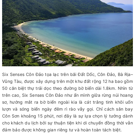
Six Senses Côn Đảo tọa lạc trên bãi Đất Dốc, Côn Đảo, Bà Rịa–
Vũng Tàu, được xây dựng trên một khu đất rộng 12 ha bao gồm
50 căn biệt thự trải dọc theo đường bờ biển dài 1.8km. Nhìn từ
trên cao, Six Senses Côn Đảo như ẩn mình giữa rừng núi hoang
sơ, hướng mắt ra bờ biển ngoài kia là cát trắng tinh khôi uốn
lượn và sóng biển ngày đêm rì rào vẫy gọi. Chỉ cách sân bay
Côn Sơn khoảng 15 phút, nơi đây là sự lựa chọn lý tưởng dành
cho khách du lịch bởi sự thuận tiện khi di chuyển đồng thời vẫn
đảm bảo được không gian riêng tư và hoàn toàn tách biệt.