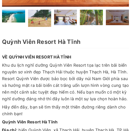
Quỳnh Viên Resort Hà Tĩnh
VỀ QUỲNH VIÊN RESORT HÀ TĨNH
Khu du lịch nghĩ dưỡng Quỳnh Viên Resort tọa lạc trên bãi biển
nguyên sơ xinh đẹp Thạch Hải thuộc huyện Thạch Hà, Hà Tĩnh.
Resort Quỳnh Viên được bảo bọc bởi dãy núi Nam Giới phía sau
và hướng mặt ra bãi biển cát trắng uốn lượn hình vòng cung tạo
nên một cảnh sắc tuyệt đẹp hiếm có. Nếu bạn muốn có một kỳ
nghĩ dưỡng đáng nhớ thì đây luôn là một sự lựa chọn hoàn hảo.
Hãy đến đây, bạn sẽ tìm thấy một thiên đường riêng dành cho
chính bạn!
Quỳnh Viên Resort Hà Tĩnh
Địa chỉ:
biển Quỳnh Viên, xã Thạch Hải, huyện Thạch Hà, TP.Hà