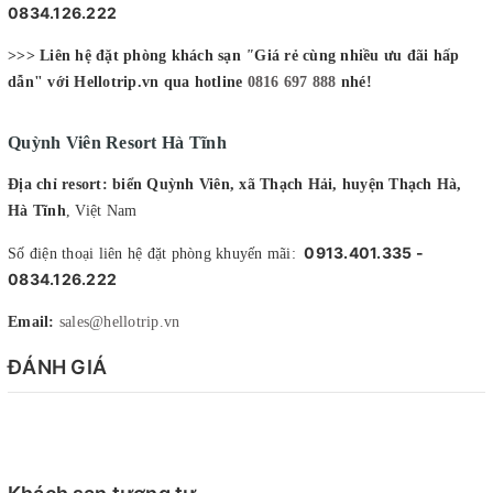
0834.126.222
>>> Liên hệ đặt phòng khách sạn
"
Giá rẻ cùng nhiều ưu đãi hấp
dẫn" với Hellotrip.vn qua hotline
0816 697 888
nhé!
Quỳnh Viên Resort Hà Tĩnh
Địa chỉ resort: biển Quỳnh Viên, xã Thạch Hải, huyện Thạch Hà,
Hà Tĩnh
, Việt Nam
0913.401.335 -
Số điện thoại liên hệ đặt phòng khuyến mãi:
0834.126.222
Email:
sales@hellotrip.vn
ĐÁNH GIÁ