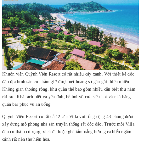
Khuôn viên Quỳnh Viên Resort có rất nhiều cây xanh. Với thiết kế độc
đáo địa hình sân cỏ nhằm giữ được nét hoang sơ gần gủi thiên nhiên.
Không gian thoáng rộng, khu quần thể bao gồm nhiều căn biệt thự nằm
rải rác. Khá tách biệt và yên tĩnh, bể bơi vô cực siêu hot và nhà hàng –
quán bar phục vụ ăn uống.
Quỳnh Viên Resort có tất cả 12 căn Villa với tổng cộng 48 phòng được
xây dựng mô phỏng nhà sàn truyền thống rất độc đáo. Trước mỗi Villa
đều có thảm cỏ rộng, xích đu hoặc ghế tắm nắng hướng ra biển ngắm
cảnh rất nên thơ hiền hòa.