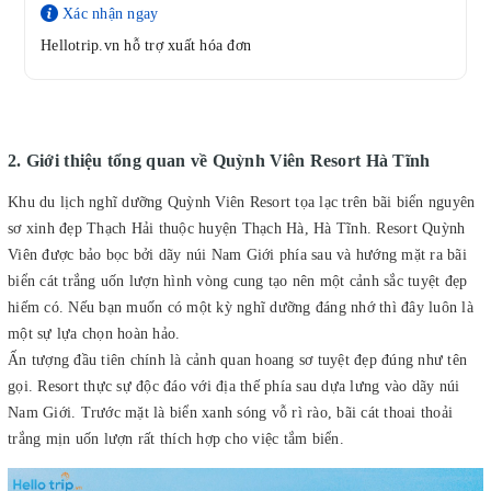
Xác nhận ngay
Hellotrip.vn hỗ trợ xuất hóa đơn
2. Giới thiệu tổng quan về Quỳnh Viên Resort Hà Tĩnh
Khu du lịch nghĩ dưỡng Quỳnh Viên Resort tọa lạc trên bãi biển nguyên
sơ xinh đẹp Thạch Hải thuộc huyện Thạch Hà, Hà Tĩnh. Resort Quỳnh
Viên được bảo bọc bởi dãy núi Nam Giới phía sau và hướng mặt ra bãi
biển cát trắng uốn lượn hình vòng cung tạo nên một cảnh sắc tuyệt đẹp
hiếm có. Nếu bạn muốn có một kỳ nghĩ dưỡng đáng nhớ thì đây luôn là
một sự lựa chọn hoàn hảo.
Ấn tượng đầu tiên chính là cảnh quan hoang sơ tuyệt đẹp đúng như tên
gọi. Resort thực sự độc đáo với địa thế phía sau dựa lưng vào dãy núi
Nam Giới. Trước mặt là biển xanh sóng vỗ rì rào, bãi cát thoai thoải
trắng mịn uốn lượn rất thích hợp cho việc tắm biển.