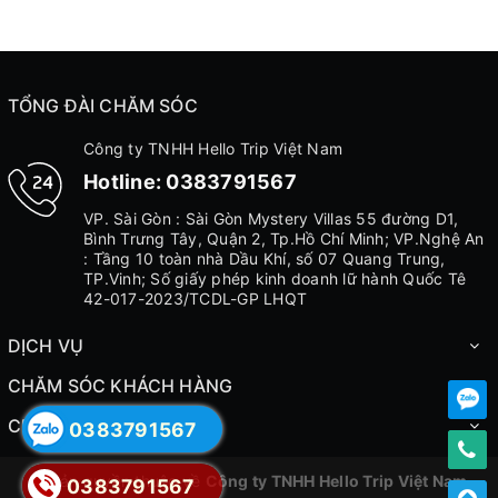
TỔNG ĐÀI CHĂM SÓC
Công ty TNHH Hello Trip Việt Nam
Hotline:
0383791567
VP. Sài Gòn : Sài Gòn Mystery Villas 55 đường D1,
Bình Trưng Tây, Quận 2, Tp.Hồ Chí Minh; VP.Nghệ An
: Tầng 10 toàn nhà Dầu Khí, số 07 Quang Trung,
TP.Vinh; Số giấy phép kinh doanh lữ hành Quốc Tê
42-017-2023/TCDL-GP LHQT
DỊCH VỤ
CHĂM SÓC KHÁCH HÀNG
CHÍNH SÁCH
0383791567
© Bản quyền thuộc về
Công ty TNHH Hello Trip Việt Nam
0383791567