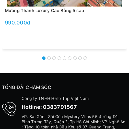
Mường Thanh Luxury Cao Bằng 5 sao
990.000₫
TỔNG ĐÀI CHĂM SÓC
Công ty TNHH Hello Trip Việt Nam
Hotline:
0383791567
VP. Sài Gòn : Sài Gòn Mystery Villas 55 đường D1,
Bình Trưng Tây, Quận 2, Tp.Hồ Chí Minh; VP.Nghệ An
: Tầng 10 toàn nhà Dầu Khí, số 07 Quang Trung,