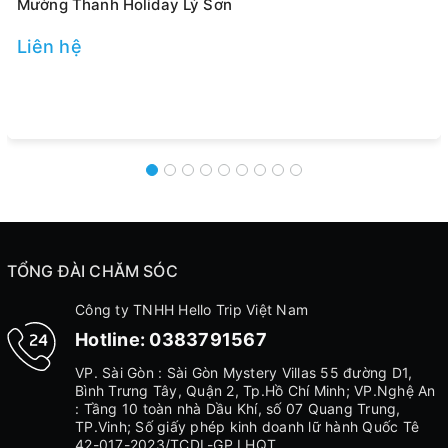
Mường Thanh Holiday Lý Sơn
Liên hệ
TỔNG ĐÀI CHĂM SÓC
Công ty TNHH Hello Trip Việt Nam
Hotline:
0383791567
VP. Sài Gòn : Sài Gòn Mystery Villas 55 đường D1,
Bình Trưng Tây, Quận 2, Tp.Hồ Chí Minh; VP.Nghệ An
: Tầng 10 toàn nhà Dầu Khí, số 07 Quang Trung,
TP.Vinh; Số giấy phép kinh doanh lữ hành Quốc Tê
42-017-2023/TCDL-GP LHQT