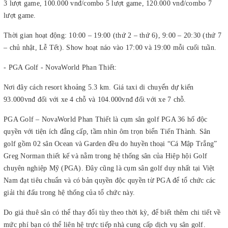
3 lượt game, 100.000 vnđ/combo 5 lượt game, 120.000 vnđ/combo 7
lượt game.
Thời gian hoạt động: 10:00 – 19:00 (thứ 2 – thứ 6), 9:00 – 20:30 (thứ 7
– chủ nhật, Lễ Tết). Show hoạt náo vào 17:00 và 19:00 mỗi cuối tuần.
- PGA Golf - NovaWorld Phan Thiết:
Nơi đây cách resort khoảng 5.3 km. Giá taxi di chuyển dự kiến
93.000vnđ đối với xe 4 chỗ và 104.000vnđ đối với xe 7 chỗ.
PGA Golf – NovaWorld Phan Thiết là cụm sân golf PGA 36 hố độc
quyền với tiện ích đẳng cấp, tầm nhìn ôm trọn biển Tiến Thành. Sân
golf gồm 02 sân Ocean và Garden đều do huyền thoại “Cá Mập Trắng”
Greg Norman thiết kế và nằm trong hệ thống sân của Hiệp hội Golf
chuyên nghiệp Mỹ (PGA). Đây cũng là cụm sân golf duy nhất tại Việt
Nam đạt tiêu chuẩn và có bản quyền độc quyền từ PGA để tổ chức các
giải thi đấu trong hệ thống của tổ chức này.
Do giá thuê sân có thể thay đổi tùy theo thời kỳ, để biết thêm chi tiết về
mức phí bạn có thể liên hệ trực tiếp nhà cung cấp dịch vụ sân golf.