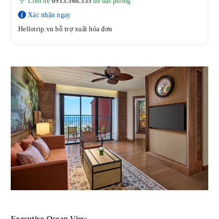
Liên hệ
0913.568.33
5
để đặt phòng
Xác nhận ngay
Hellotrip.vn hỗ trợ xuất hóa đơn
Executive Ocean View