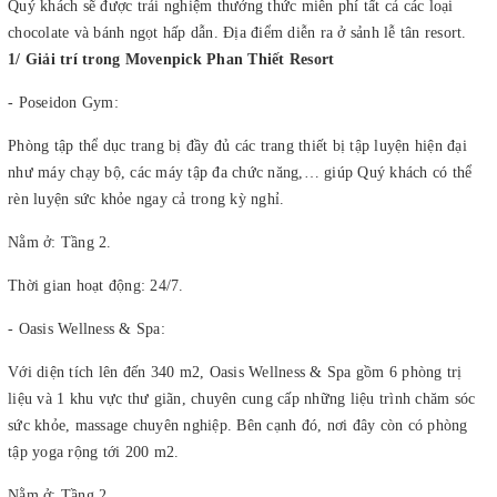
Quý khách sẽ được trải nghiệm thưởng thức miễn phí tất cả các loại
chocolate và bánh ngọt hấp dẫn. Địa điểm diễn ra ở sảnh lễ tân resort.
1/ Giải trí trong Movenpick Phan Thiết Resort
- Poseidon Gym:
Phòng tập thể dục trang bị đầy đủ các trang thiết bị tập luyện hiện đại
như máy chạy bộ, các máy tập đa chức năng,… giúp Quý khách có thể
rèn luyện sức khỏe ngay cả trong kỳ nghỉ.
Nằm ở: Tầng 2.
Thời gian hoạt động: 24/7.
- Oasis Wellness & Spa:
Với diện tích lên đến 340 m2, Oasis Wellness & Spa gồm 6 phòng trị
liệu và 1 khu vực thư giãn, chuyên cung cấp những liệu trình chăm sóc
sức khỏe, massage chuyên nghiệp. Bên cạnh đó, nơi đây còn có phòng
tập yoga rộng tới 200 m2.
Nằm ở: Tầng 2.