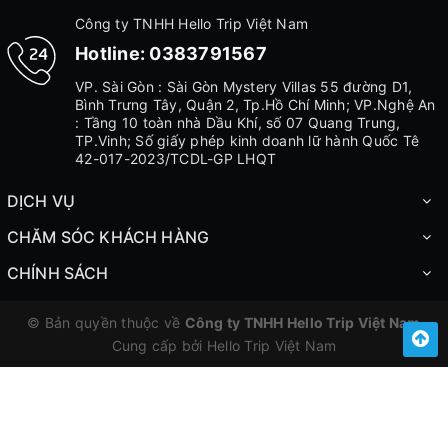
Công ty TNHH Hello Trip Việt Nam
Hotline:
0383791567
VP. Sài Gòn : Sài Gòn Mystery Villas 55 đường D1,
Bình Trưng Tây, Quận 2, Tp.Hồ Chí Minh; VP.Nghệ An
: Tầng 10 toàn nhà Dầu Khí, số 07 Quang Trung,
TP.Vinh; Số giấy phép kinh doanh lữ hành Quốc Tê
42-017-2023/TCDL-GP LHQT
DỊCH VỤ
CHĂM SÓC KHÁCH HÀNG
CHÍNH SÁCH
© Bản quyền thuộc về
Công ty TNHH Hello Trip Việt Nam
Cung cấp bởi
Hello Trip Việt Nam