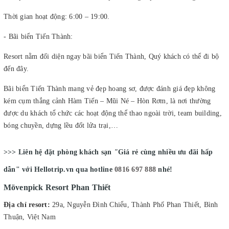
Thời gian hoạt động: 6:00 – 19:00.
- Bãi biển Tiến Thành:
Resort nằm đối diện ngay bãi biển Tiến Thành, Quý khách có thể đi bộ
đến đây.
Bãi biển Tiến Thành mang vẻ đẹp hoang sơ, được đánh giá đẹp không
kém cụm thắng cảnh Hàm Tiến – Mũi Né – Hòn Rơm, là nơi thường
được du khách tổ chức các hoạt động thể thao ngoài trời, team building,
bóng chuyền, dựng lều đốt lửa trại,…
>>> Liên hệ đặt phòng khách sạn
"
Giá rẻ cùng nhiều ưu đãi hấp
dẫn" với Hellotrip.vn qua hotline
0816 697 888
nhé!
Mövenpick Resort Phan Thiết
Địa chỉ resort:
29a, Nguyễn Đình Chiểu, Thành Phố Phan Thiết, Bình
Thuận, Việt Nam