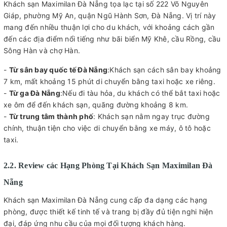
Khách sạn Maximilan Đà Nẵng tọa lạc tại số 222 Võ Nguyên
Giáp, phường Mỹ An, quận Ngũ Hành Sơn, Đà Nẵng. Vị trí này
mang đến nhiều thuận lợi cho du khách, với khoảng cách gần
đến các địa điểm nổi tiếng như bãi biển Mỹ Khê, cầu Rồng, cầu
Sông Hàn và chợ Hàn.
-
Từ sân bay quốc tế Đà Nẵng
:Khách sạn cách sân bay khoảng
7 km, mất khoảng 15 phút di chuyển bằng taxi hoặc xe riêng.
-
Từ ga Đà Nẵng
:Nếu đi tàu hỏa, du khách có thể bắt taxi hoặc
xe ôm để đến khách sạn, quãng đường khoảng 8 km.
-
Từ trung tâm thành phố
: Khách sạn nằm ngay trục đường
chính, thuận tiện cho việc di chuyển bằng xe máy, ô tô hoặc
taxi.
2.2. Review các Hạng Phòng Tại Khách Sạn Maximilan Đà
Nẵng
Khách sạn Maximilan Đà Nẵng cung cấp đa dạng các hạng
phòng, được thiết kế tinh tế và trang bị đầy đủ tiện nghi hiện
đại, đáp ứng nhu cầu của mọi đối tượng khách hàng.