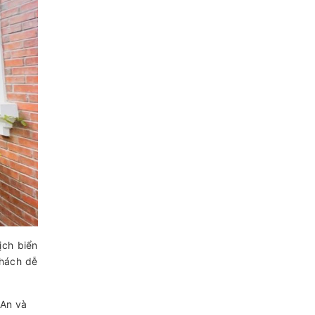
ịch biển
khách dễ
 An và